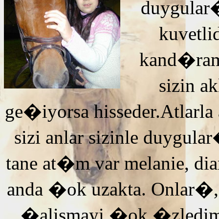
duygular�
kuvetli
kand�ra
sizin 
ge�iyorsa hisseder.Atlarla
sizi anlar sizinle duyg
tane at�m var melanie, di
anda �ok uzakta. Onlar�,
�alismayi �ok �zledi