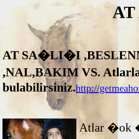
AT
AT SA�LI�I ,BESLEN
,NAL,BAKIM VS. Atlarla i
bulabilirsiniz.
http://getmeah
Atlar �ok 