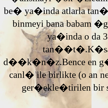
be� ya�inda atlarla tan
binmeyi bana babam �g
ya�inda o da 3
tan��t�.K�saca
d��k�n�z.Bence en g�ze
canl� ile birlikte (o an n
ger�ekle�tirilen bir 