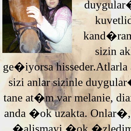
duygular�
kuvetli
kand�ra
sizin 
ge�iyorsa hisseder.Atlarla
sizi anlar sizinle duyg
tane at�m var melanie, di
anda �ok uzakta. Onlar�,
�alismayi �ok �zledi