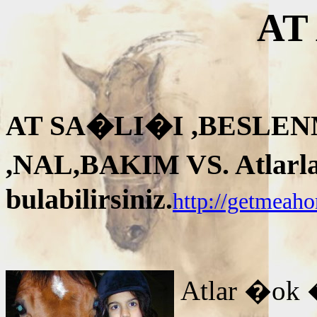
AT
AT SA�LI�I ,BESLEN
,NAL,BAKIM VS. Atlarla i
bulabilirsiniz.
http://getmeah
Atlar �ok 