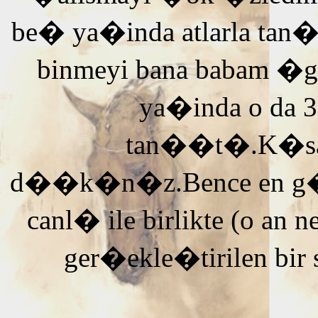
be� ya�inda atlarla tan
binmeyi bana babam �g
ya�inda o da 3
tan��t�.K�saca
d��k�n�z.Bence en g�ze
canl� ile birlikte (o an n
ger�ekle�tirilen bir 