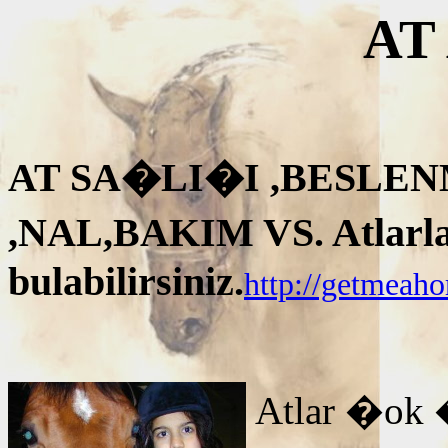
AT
AT SA�LI�I ,BESLEN
,NAL,BAKIM VS. Atlarla i
bulabilirsiniz.
http://getmeah
Atlar �ok 