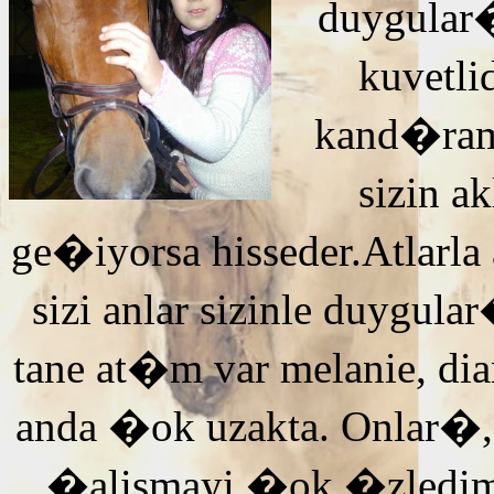
duygular�
kuvetli
kand�ra
sizin 
ge�iyorsa hisseder.Atlarla
sizi anlar sizinle duyg
tane at�m var melanie, di
anda �ok uzakta. Onlar�,
�alismayi �ok �zledi