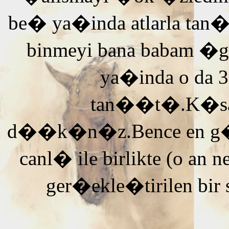
be� ya�inda atlarla tan
binmeyi bana babam �g
ya�inda o da 3
tan��t�.K�saca
d��k�n�z.Bence en g�ze
canl� ile birlikte (o an n
ger�ekle�tirilen bir 