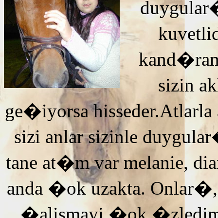
duygular�
kuvetli
kand�ra
sizin 
ge�iyorsa hisseder.Atlarla
sizi anlar sizinle duyg
tane at�m var melanie, di
anda �ok uzakta. Onlar�,
�alismayi �ok �zledi