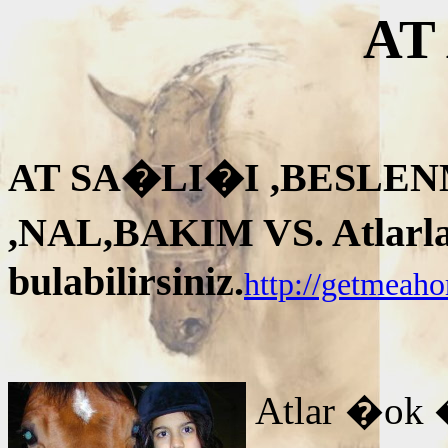
AT
AT SA�LI�I ,BESLEN
,NAL,BAKIM VS. Atlarla i
bulabilirsiniz.
http://getmeah
Atlar �ok 