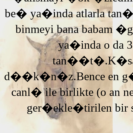
be� ya�inda atlarla tan
binmeyi bana babam �g
ya�inda o da 3
tan��t�.K�saca
d��k�n�z.Bence en g�ze
canl� ile birlikte (o an n
ger�ekle�tirilen bir 