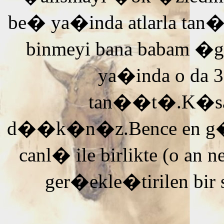
be� ya�inda atlarla tan
binmeyi bana babam �g
ya�inda o da 3
tan��t�.K�saca
d��k�n�z.Bence en g�ze
canl� ile birlikte (o an n
ger�ekle�tirilen bir 