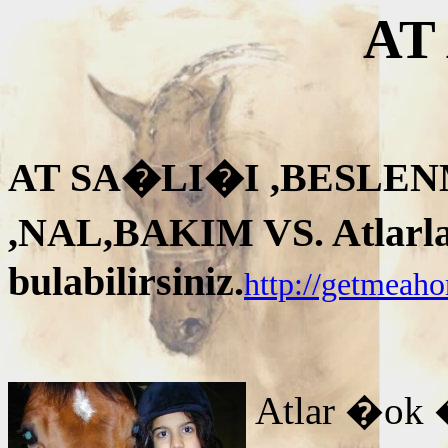
AT
AT SA�LI�I ,BESLEN
,NAL,BAKIM VS. Atlarla i
bulabilirsiniz.
http://getmeah
Atlar �ok 