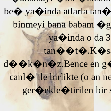
be� ya�inda atlarla tan
binmeyi bana babam �g
ya�inda o da 3
tan��t�.K�saca
d��k�n�z.Bence en g�ze
canl� ile birlikte (o an n
ger�ekle�tirilen bir 