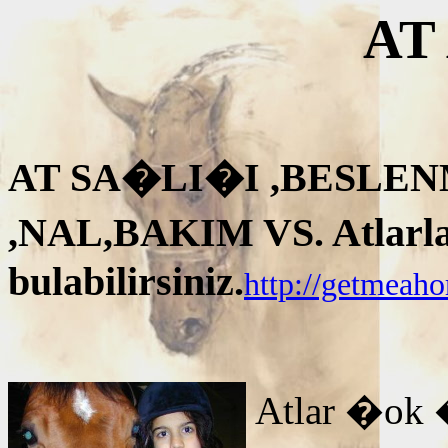
AT
AT SA�LI�I ,BESLEN
,NAL,BAKIM VS. Atlarla i
bulabilirsiniz.
http://getmeah
Atlar �ok 