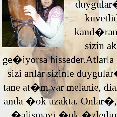
duygular�
kuvetli
kand�ra
sizin 
ge�iyorsa hisseder.Atlarla
sizi anlar sizinle duyg
tane at�m var melanie, di
anda �ok uzakta. Onlar�,
�alismayi �ok �zledi