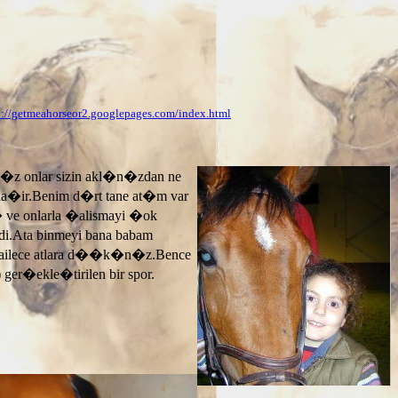
p://getmeahorseor2.googlepages.com/index.html
n�z onlar sizin akl�n�zdan ne
ayla�ir.Benim d�rt tane at�m var
� ve onlarla �alismayi �ok
.Ata binmeyi bana babam
 ailece atlara d��k�n�z.Bence
 ger�ekle�tirilen bir spor.