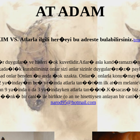
AT ADAM
tlarla ilgili her�eyi bu adreste bulabilirsiniz.
htt
r duygular� ve hisleri �ok kuvetlidir.Atlar� asla kand�ramazs�
rkada�l�k kurabilirsiniz onlar sizi anlar sizinle duygular�n�z� p
armad onlar benden �u anda �ok uzakta. Onlar�, onlarla konu�may
 ya�inday�m be� ya�inda atlarla tan��t�m ilk at�m melanie'di
an 9 ya�inda o da 3 ya�indayken atlarla tan��t�.K�sacas� biz
, ��nk� bir canl� ile birlikte (o an ne hisettiysen anlayan bir canl�)
narod95@hotmail.com