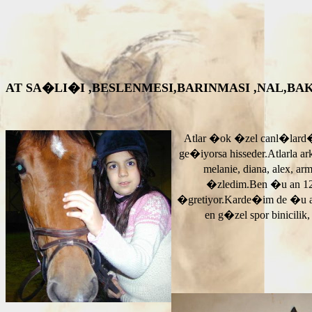
AT SA�LI�I ,BESLENMESI,BARINMASI ,NAL,BAKIM VS. A
Atlar �ok �zel canl�lard�
ge�iyorsa hisseder.Atlarla a
melanie, diana, alex, 
�zledim.Ben �u an 12
�gretiyor.Karde�im de �u 
en g�zel spor binicilik