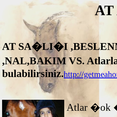
AT
AT SA�LI�I ,BESLEN
,NAL,BAKIM VS. Atlarla i
bulabilirsiniz.
http://getmeah
Atlar �ok 