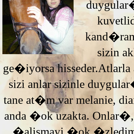
duygular�
kuvetli
kand�ra
sizin 
ge�iyorsa hisseder.Atlarla
sizi anlar sizinle duyg
tane at�m var melanie, di
anda �ok uzakta. Onlar�,
�alismayi �ok �zledi