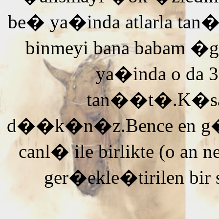
be� ya�inda atlarla tan
binmeyi bana babam �g
ya�inda o da 3
tan��t�.K�saca
d��k�n�z.Bence en g�ze
canl� ile birlikte (o an n
ger�ekle�tirilen bir 