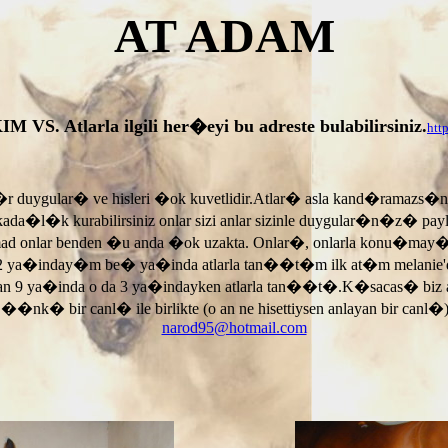
AT ADAM
tlarla ilgili her�eyi bu adreste bulabilirsiniz.
htt
r duygular� ve hisleri �ok kuvetlidir.Atlar� asla kand�ramazs�
rkada�l�k kurabilirsiniz onlar sizi anlar sizinle duygular�n�z� p
armad onlar benden �u anda �ok uzakta. Onlar�, onlarla konu�may
 ya�inday�m be� ya�inda atlarla tan��t�m ilk at�m melanie'di
an 9 ya�inda o da 3 ya�indayken atlarla tan��t�.K�sacas� biz
, ��nk� bir canl� ile birlikte (o an ne hisettiysen anlayan bir canl�)
narod95@hotmail.com