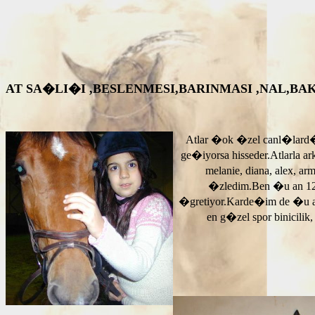
AT SA�LI�I ,BESLENMESI,BARINMASI ,NAL,BAKIM VS. A
Atlar �ok �zel canl�lard�
ge�iyorsa hisseder.Atlarla a
melanie, diana, alex, 
�zledim.Ben �u an 12
�gretiyor.Karde�im de �u 
en g�zel spor binicilik