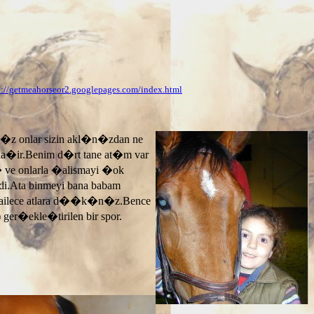
p://getmeahorseor2.googlepages.com/index.html
n�z onlar sizin akl�n�zdan ne
ayla�ir.Benim d�rt tane at�m var
� ve onlarla �alismayi �ok
.Ata binmeyi bana babam
 ailece atlara d��k�n�z.Bence
 ger�ekle�tirilen bir spor.