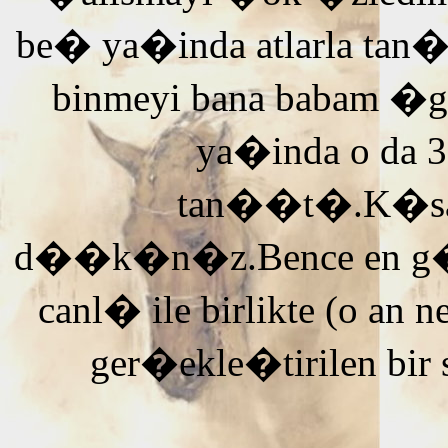
be� ya�inda atlarla tan
binmeyi bana babam �g
ya�inda o da 3
tan��t�.K�saca
d��k�n�z.Bence en g�ze
canl� ile birlikte (o an n
ger�ekle�tirilen bir 