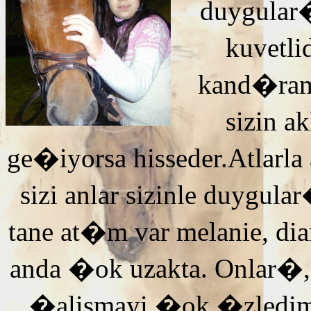
duygular�
kuvetli
kand�ra
sizin 
ge�iyorsa hisseder.Atlarla
sizi anlar sizinle duyg
tane at�m var melanie, di
anda �ok uzakta. Onlar�,
�alismayi �ok �zledi