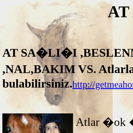
AT
AT SA�LI�I ,BESLEN
,NAL,BAKIM VS. Atlarla i
bulabilirsiniz.
http://getmeah
Atlar �ok 