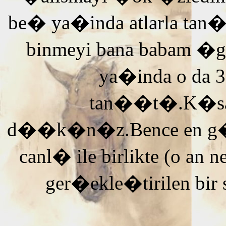
be� ya�inda atlarla tan
binmeyi bana babam �g
ya�inda o da 3
tan��t�.K�saca
d��k�n�z.Bence en g�ze
canl� ile birlikte (o an n
ger�ekle�tirilen bir 