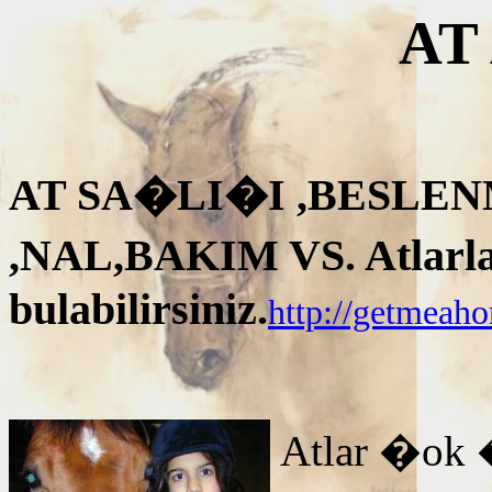
AT
AT SA�LI�I ,BESLEN
,NAL,BAKIM VS. Atlarla i
bulabilirsiniz.
http://getmeah
Atlar �ok 