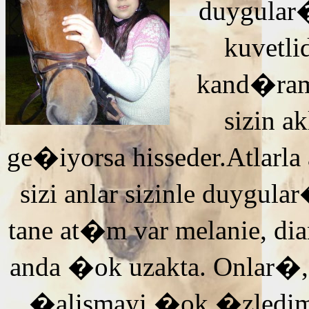
duygular�
kuvetli
kand�ra
sizin 
ge�iyorsa hisseder.Atlarla
sizi anlar sizinle duyg
tane at�m var melanie, di
anda �ok uzakta. Onlar�,
�alismayi �ok �zledi