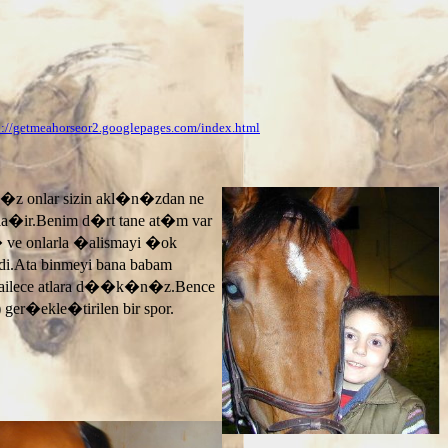
p://getmeahorseor2.googlepages.com/index.html
n�z onlar sizin akl�n�zdan ne
ayla�ir.Benim d�rt tane at�m var
� ve onlarla �alismayi �ok
.Ata binmeyi bana babam
 ailece atlara d��k�n�z.Bence
 ger�ekle�tirilen bir spor.