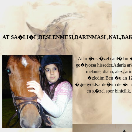
AT SA�LI�I ,BESLENMESI,BARINMASI ,NAL,BAKIM VS. A
Atlar �ok �zel canl�lard�
ge�iyorsa hisseder.Atlarla a
melanie, diana, alex, 
�zledim.Ben �u an 12
�gretiyor.Karde�im de �u 
en g�zel spor binicilik