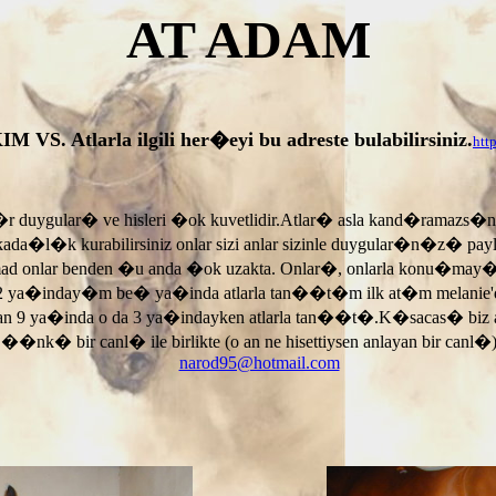
AT ADAM
tlarla ilgili her�eyi bu adreste bulabilirsiniz.
htt
r duygular� ve hisleri �ok kuvetlidir.Atlar� asla kand�ramazs�
rkada�l�k kurabilirsiniz onlar sizi anlar sizinle duygular�n�z� p
armad onlar benden �u anda �ok uzakta. Onlar�, onlarla konu�may
 ya�inday�m be� ya�inda atlarla tan��t�m ilk at�m melanie'di
an 9 ya�inda o da 3 ya�indayken atlarla tan��t�.K�sacas� biz
, ��nk� bir canl� ile birlikte (o an ne hisettiysen anlayan bir canl�)
narod95@hotmail.com