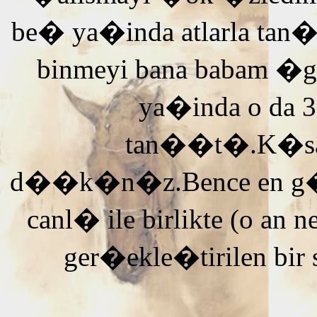
be� ya�inda atlarla tan
binmeyi bana babam �g
ya�inda o da 3
tan��t�.K�saca
d��k�n�z.Bence en g�ze
canl� ile birlikte (o an n
ger�ekle�tirilen bir 