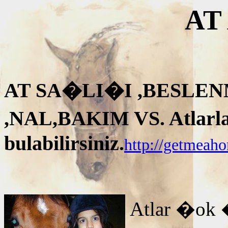
AT
AT SA�LI�I ,BESLEN
,NAL,BAKIM VS. Atlarla i
bulabilirsiniz.
http://getmeah
Atlar �ok 