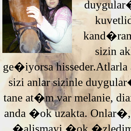
duygular�
kuvetli
kand�ra
sizin 
ge�iyorsa hisseder.Atlarla
sizi anlar sizinle duyg
tane at�m var melanie, di
anda �ok uzakta. Onlar�,
�alismayi �ok �zledi