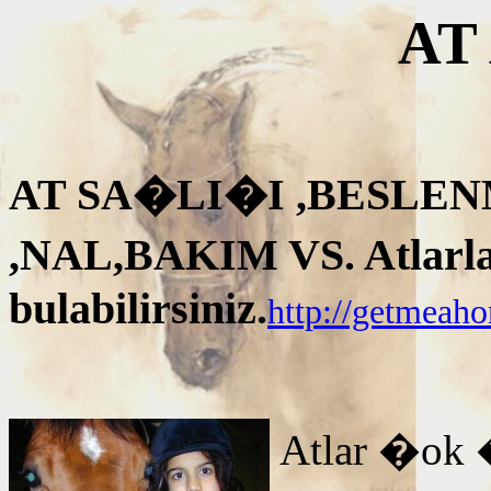
AT
AT SA�LI�I ,BESLEN
,NAL,BAKIM VS. Atlarla i
bulabilirsiniz.
http://getmeah
Atlar �ok 