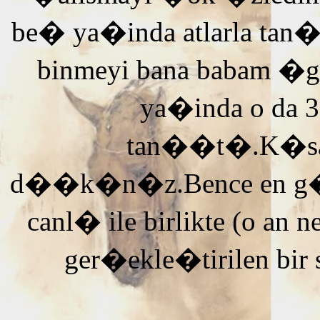
be� ya�inda atlarla tan
binmeyi bana babam �g
ya�inda o da 3
tan��t�.K�saca
d��k�n�z.Bence en g�ze
canl� ile birlikte (o an n
ger�ekle�tirilen bir 