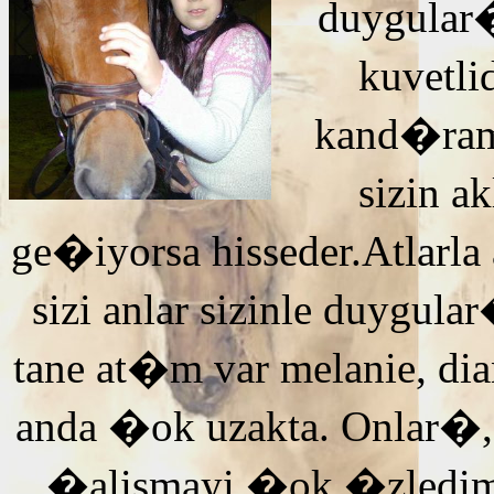
duygular�
kuvetli
kand�ra
sizin 
ge�iyorsa hisseder.Atlarla
sizi anlar sizinle duyg
tane at�m var melanie, di
anda �ok uzakta. Onlar�,
�alismayi �ok �zledi