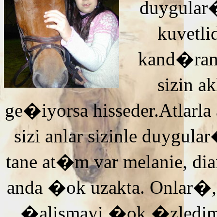
duygular�
kuvetli
kand�ra
sizin 
ge�iyorsa hisseder.Atlarla
sizi anlar sizinle duyg
tane at�m var melanie, di
anda �ok uzakta. Onlar�,
�alismayi �ok �zledi