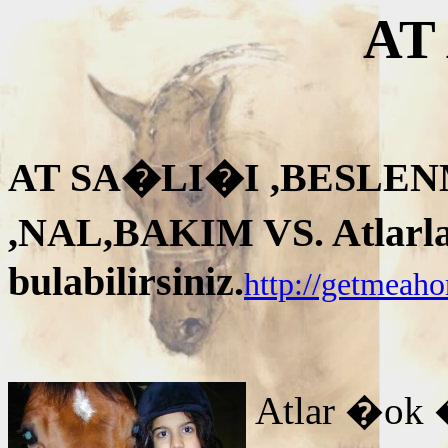
AT
AT SA�LI�I ,BESLEN
,NAL,BAKIM VS. Atlarla i
bulabilirsiniz.
http://getmeah
Atlar �ok 