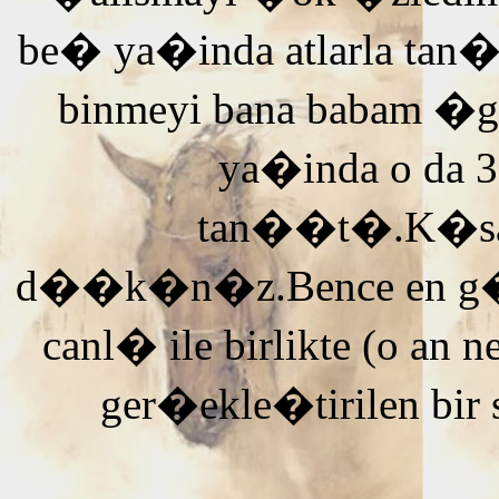
be� ya�inda atlarla tan
binmeyi bana babam �g
ya�inda o da 3
tan��t�.K�saca
d��k�n�z.Bence en g�ze
canl� ile birlikte (o an n
ger�ekle�tirilen bir 