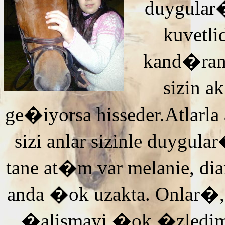
duygular�
kuvetli
kand�ra
sizin 
ge�iyorsa hisseder.Atlarla
sizi anlar sizinle duyg
tane at�m var melanie, di
anda �ok uzakta. Onlar�,
�alismayi �ok �zledi