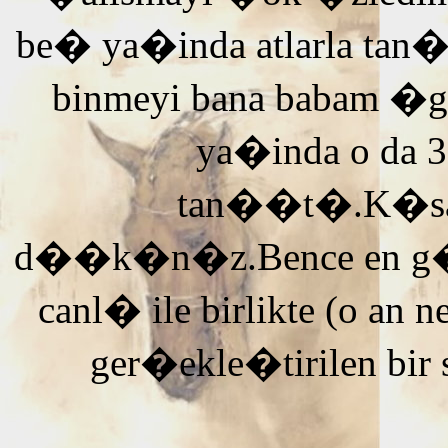
be� ya�inda atlarla tan
binmeyi bana babam �g
ya�inda o da 3
tan��t�.K�saca
d��k�n�z.Bence en g�ze
canl� ile birlikte (o an n
ger�ekle�tirilen bir 