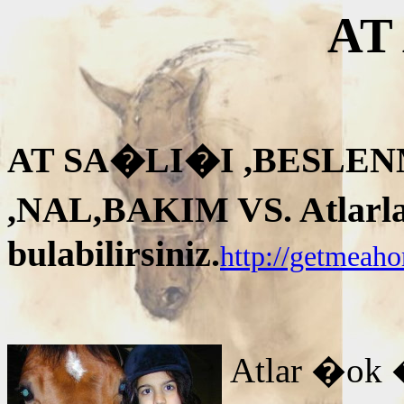
AT
AT SA�LI�I ,BESLEN
,NAL,BAKIM VS. Atlarla i
bulabilirsiniz.
http://getmeah
Atlar �ok 