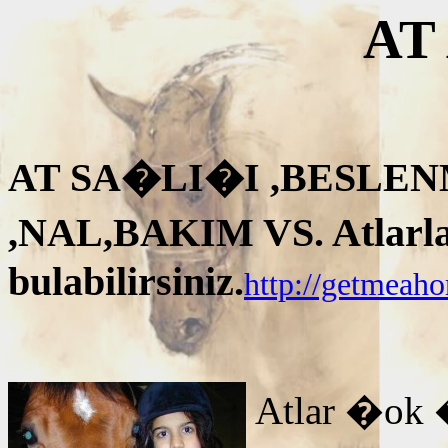
AT
AT SA�LI�I ,BESLEN
,NAL,BAKIM VS. Atlarla i
bulabilirsiniz.
http://getmeah
Atlar �ok 