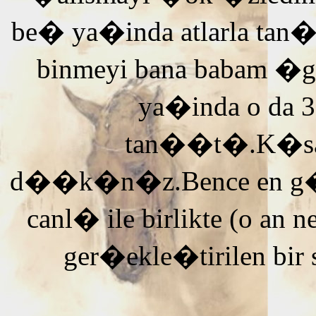
be� ya�inda atlarla tan
binmeyi bana babam �g
ya�inda o da 3
tan��t�.K�saca
d��k�n�z.Bence en g�ze
canl� ile birlikte (o an n
ger�ekle�tirilen bir 