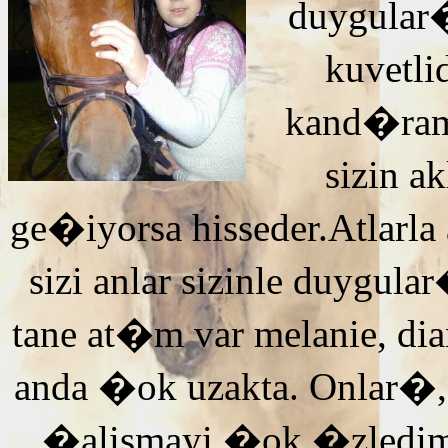
duygular�
kuvetli
kand�ra
sizin 
ge�iyorsa hisseder.Atlarla
sizi anlar sizinle duyg
tane at�m var melanie, di
anda �ok uzakta. Onlar�,
�alismayi �ok �zledi