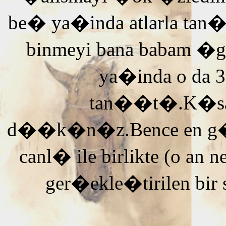
be� ya�inda atlarla tan
binmeyi bana babam �g
ya�inda o da 3
tan��t�.K�saca
d��k�n�z.Bence en g�ze
canl� ile birlikte (o an n
ger�ekle�tirilen bir 