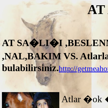
AT
AT SA�LI�I ,BESLEN
,NAL,BAKIM VS. Atlarla i
bulabilirsiniz.
http://getmeah
Atlar �ok 