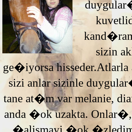
duygular�
kuvetli
kand�ra
sizin 
ge�iyorsa hisseder.Atlarla
sizi anlar sizinle duyg
tane at�m var melanie, di
anda �ok uzakta. Onlar�,
�alismayi �ok �zledi