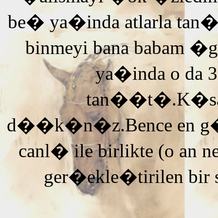
be� ya�inda atlarla tan
binmeyi bana babam �g
ya�inda o da 3
tan��t�.K�saca
d��k�n�z.Bence en g�ze
canl� ile birlikte (o an n
ger�ekle�tirilen bir 