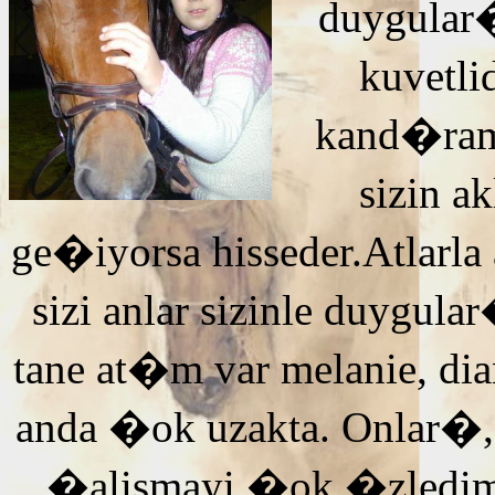
duygular�
kuvetli
kand�ra
sizin 
ge�iyorsa hisseder.Atlarla
sizi anlar sizinle duyg
tane at�m var melanie, di
anda �ok uzakta. Onlar�,
�alismayi �ok �zledi