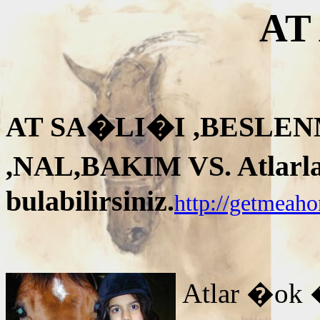
AT
AT SA�LI�I ,BESLEN
,NAL,BAKIM VS. Atlarla i
bulabilirsiniz.
http://getmeah
Atlar �ok 