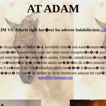
AT ADAM
tlarla ilgili her�eyi bu adreste bulabilirsiniz.
htt
r duygular� ve hisleri �ok kuvetlidir.Atlar� asla kand�ramazs�
rkada�l�k kurabilirsiniz onlar sizi anlar sizinle duygular�n�z� p
armad onlar benden �u anda �ok uzakta. Onlar�, onlarla konu�may
 ya�inday�m be� ya�inda atlarla tan��t�m ilk at�m melanie'di
an 9 ya�inda o da 3 ya�indayken atlarla tan��t�.K�sacas� biz
, ��nk� bir canl� ile birlikte (o an ne hisettiysen anlayan bir canl�)
narod95@hotmail.com