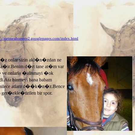
p://getmeahorseor2.googlepages.com/index.html
n�z onlar sizin akl�n�zdan ne
ayla�ir.Benim d�rt tane at�m var
� ve onlarla �alismayi �ok
.Ata binmeyi bana babam
 ailece atlara d��k�n�z.Bence
 ger�ekle�tirilen bir spor.