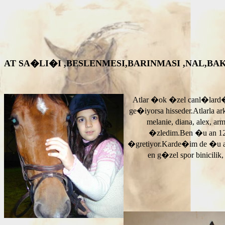
AT SA�LI�I ,BESLENMESI,BARINMASI ,NAL,BAKIM VS. A
Atlar �ok �zel canl�lard�
ge�iyorsa hisseder.Atlarla a
melanie, diana, alex, 
�zledim.Ben �u an 12
�gretiyor.Karde�im de �u 
en g�zel spor binicilik