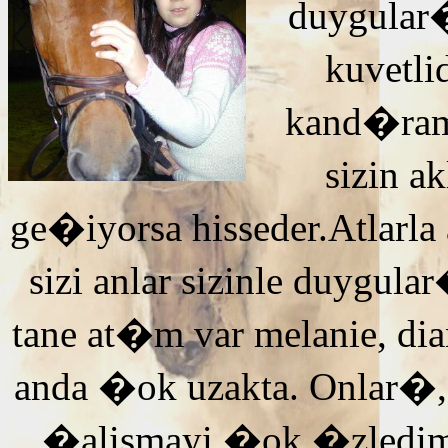
duygular�
kuvetli
kand�ra
sizin 
ge�iyorsa hisseder.Atlarla
sizi anlar sizinle duyg
tane at�m var melanie, di
anda �ok uzakta. Onlar�,
�alismayi �ok �zledi