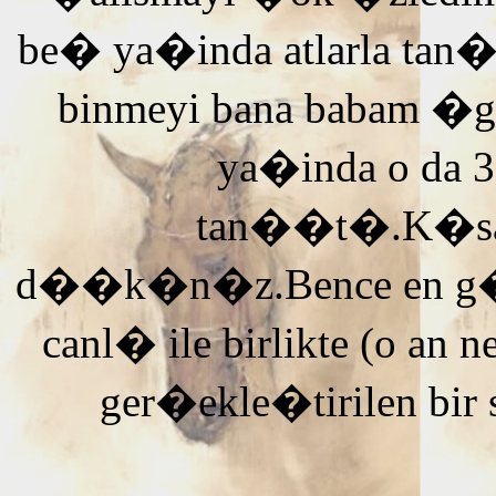
be� ya�inda atlarla tan
binmeyi bana babam �g
ya�inda o da 3
tan��t�.K�saca
d��k�n�z.Bence en g�ze
canl� ile birlikte (o an n
ger�ekle�tirilen bir 