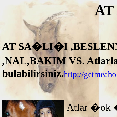
AT
AT SA�LI�I ,BESLEN
,NAL,BAKIM VS. Atlarla i
bulabilirsiniz.
http://getmeah
Atlar �ok 