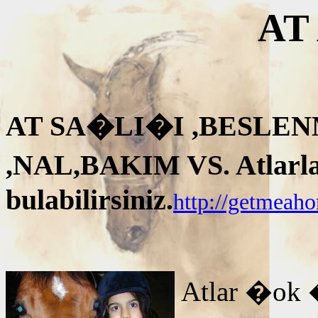
AT
AT SA�LI�I ,BESLEN
,NAL,BAKIM VS. Atlarla i
bulabilirsiniz.
http://getmeah
Atlar �ok 