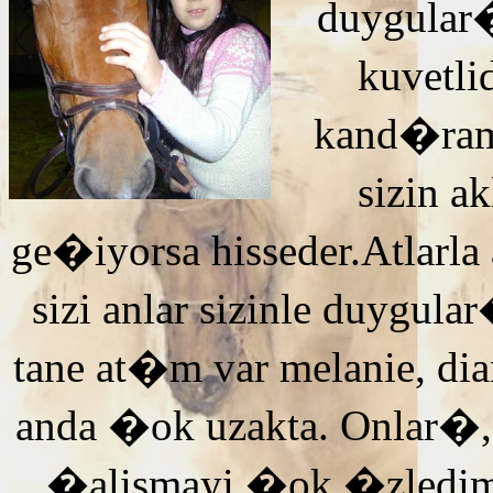
duygular�
kuvetli
kand�ra
sizin 
ge�iyorsa hisseder.Atlarla
sizi anlar sizinle duyg
tane at�m var melanie, di
anda �ok uzakta. Onlar�,
�alismayi �ok �zledi