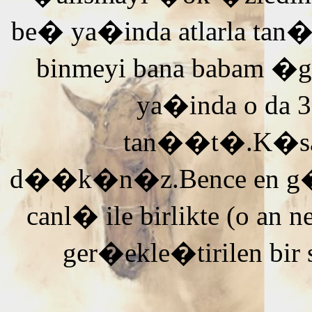
be� ya�inda atlarla tan
binmeyi bana babam �g
ya�inda o da 3
tan��t�.K�saca
d��k�n�z.Bence en g�ze
canl� ile birlikte (o an n
ger�ekle�tirilen bir 