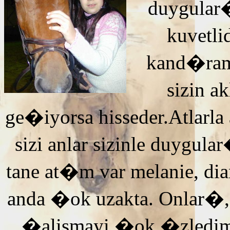
duygular�
kuvetli
kand�ra
sizin 
ge�iyorsa hisseder.Atlarla
sizi anlar sizinle duyg
tane at�m var melanie, di
anda �ok uzakta. Onlar�,
�alismayi �ok �zledi