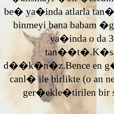
be� ya�inda atlarla tan
binmeyi bana babam �g
ya�inda o da 3
tan��t�.K�saca
d��k�n�z.Bence en g�ze
canl� ile birlikte (o an n
ger�ekle�tirilen bir 