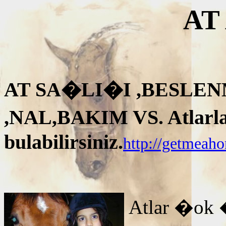
AT
AT SA�LI�I ,BESLEN
,NAL,BAKIM VS. Atlarla i
bulabilirsiniz.
http://getmeah
Atlar �ok 