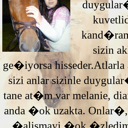
duygular�
kuvetli
kand�ra
sizin 
ge�iyorsa hisseder.Atlarla
sizi anlar sizinle duyg
tane at�m var melanie, di
anda �ok uzakta. Onlar�,
�alismayi �ok �zledi