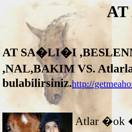
AT
AT SA�LI�I ,BESLEN
,NAL,BAKIM VS. Atlarla i
bulabilirsiniz.
http://getmeah
Atlar �ok 