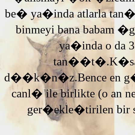
be� ya�inda atlarla tan
binmeyi bana babam �g
ya�inda o da 3
tan��t�.K�saca
d��k�n�z.Bence en g�ze
canl� ile birlikte (o an n
ger�ekle�tirilen bir 