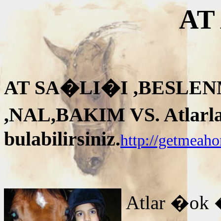
AT
AT SA�LI�I ,BESLEN
,NAL,BAKIM VS. Atlarla i
bulabilirsiniz.
http://getmeah
Atlar �ok 