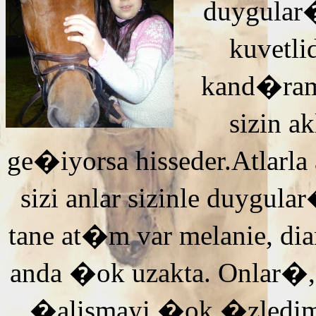
duygular�
kuvetli
kand�ra
sizin 
ge�iyorsa hisseder.Atlarla
sizi anlar sizinle duyg
tane at�m var melanie, di
anda �ok uzakta. Onlar�,
�alismayi �ok �zledi