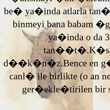
be� ya�inda atlarla tan
binmeyi bana babam �g
ya�inda o da 3
tan��t�.K�saca
d��k�n�z.Bence en g�ze
canl� ile birlikte (o an n
ger�ekle�tirilen bir 