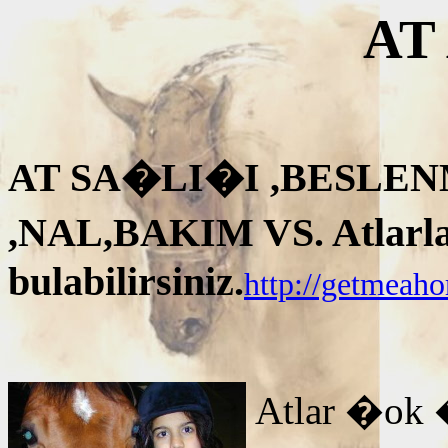
AT
AT SA�LI�I ,BESLEN
,NAL,BAKIM VS. Atlarla i
bulabilirsiniz.
http://getmeah
Atlar �ok 