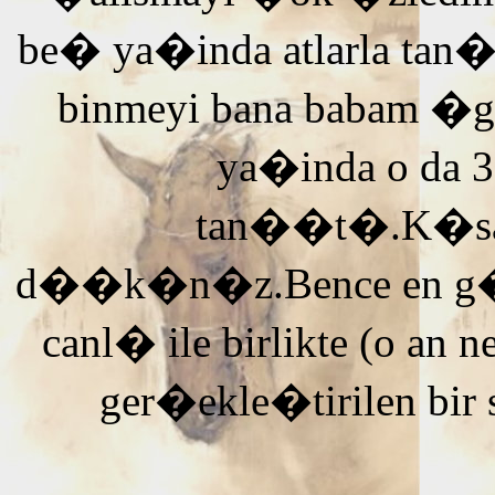
be� ya�inda atlarla tan
binmeyi bana babam �g
ya�inda o da 3
tan��t�.K�saca
d��k�n�z.Bence en g�ze
canl� ile birlikte (o an n
ger�ekle�tirilen bir 