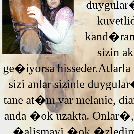
duygular�
kuvetli
kand�ra
sizin 
ge�iyorsa hisseder.Atlarla
sizi anlar sizinle duyg
tane at�m var melanie, di
anda �ok uzakta. Onlar�,
�alismayi �ok �zledi