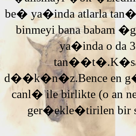
be� ya�inda atlarla tan
binmeyi bana babam �g
ya�inda o da 3
tan��t�.K�saca
d��k�n�z.Bence en g�ze
canl� ile birlikte (o an n
ger�ekle�tirilen bir 