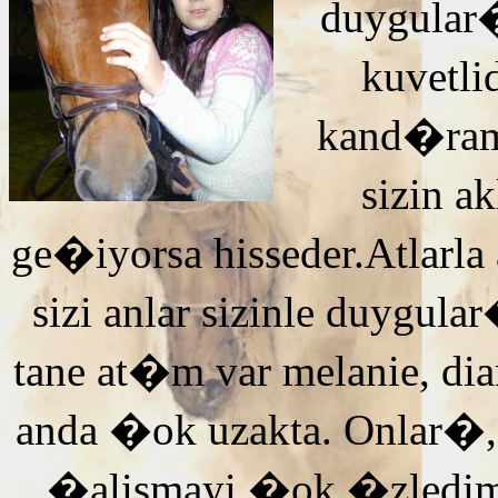
duygular�
kuvetli
kand�ra
sizin 
ge�iyorsa hisseder.Atlarla
sizi anlar sizinle duyg
tane at�m var melanie, di
anda �ok uzakta. Onlar�,
�alismayi �ok �zledi