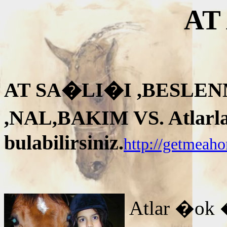
AT
AT SA�LI�I ,BESLEN
,NAL,BAKIM VS. Atlarla i
bulabilirsiniz.
http://getmeah
Atlar �ok 