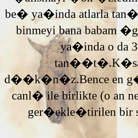
be� ya�inda atlarla tan
binmeyi bana babam �g
ya�inda o da 3
tan��t�.K�saca
d��k�n�z.Bence en g�ze
canl� ile birlikte (o an n
ger�ekle�tirilen bir 