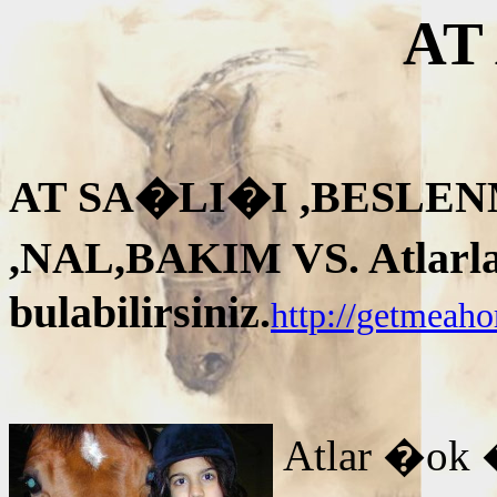
AT
AT SA�LI�I ,BESLEN
,NAL,BAKIM VS. Atlarla i
bulabilirsiniz.
http://getmeah
Atlar �ok 