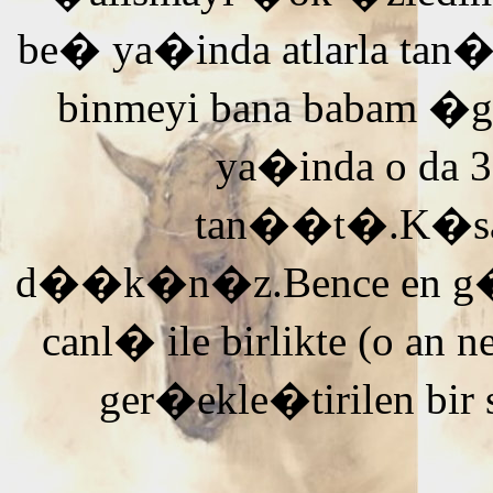
be� ya�inda atlarla tan
binmeyi bana babam �g
ya�inda o da 3
tan��t�.K�saca
d��k�n�z.Bence en g�ze
canl� ile birlikte (o an n
ger�ekle�tirilen bir 