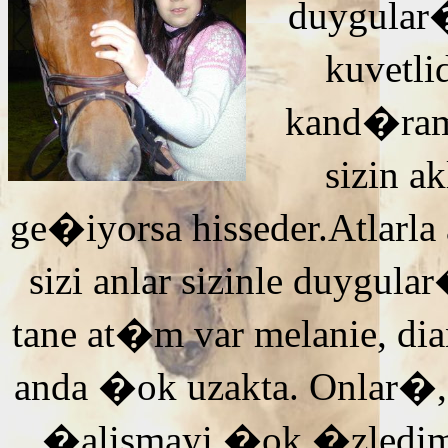
duygular�
kuvetli
kand�ra
sizin 
ge�iyorsa hisseder.Atlarla
sizi anlar sizinle duyg
tane at�m var melanie, di
anda �ok uzakta. Onlar�,
�alismayi �ok �zledi