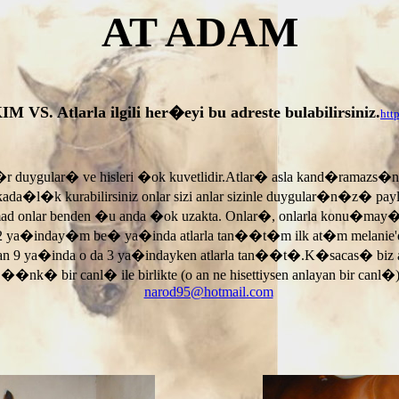
AT ADAM
tlarla ilgili her�eyi bu adreste bulabilirsiniz.
htt
r duygular� ve hisleri �ok kuvetlidir.Atlar� asla kand�ramazs�
rkada�l�k kurabilirsiniz onlar sizi anlar sizinle duygular�n�z� p
armad onlar benden �u anda �ok uzakta. Onlar�, onlarla konu�may
 ya�inday�m be� ya�inda atlarla tan��t�m ilk at�m melanie'di
an 9 ya�inda o da 3 ya�indayken atlarla tan��t�.K�sacas� biz
, ��nk� bir canl� ile birlikte (o an ne hisettiysen anlayan bir canl�)
narod95@hotmail.com