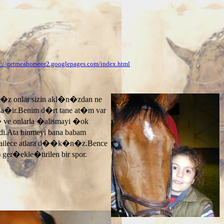
p://getmeahorseor2.googlepages.com/index.html
n�z onlar sizin akl�n�zdan ne
ayla�ir.Benim d�rt tane at�m var
� ve onlarla �alismayi �ok
.Ata binmeyi bana babam
 ailece atlara d��k�n�z.Bence
 ger�ekle�tirilen bir spor.