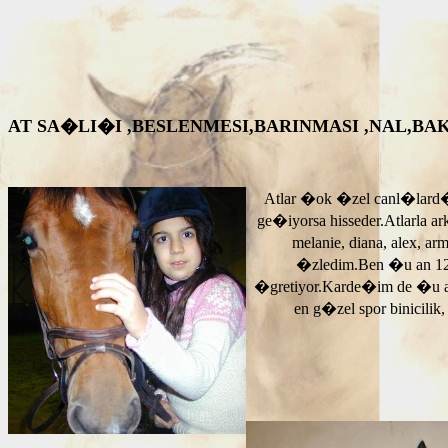
AT SA�LI�I ,BESLENMESI,BARINMASI ,NAL,BAKIM VS. A
Atlar �ok �zel canl�lard�
ge�iyorsa hisseder.Atlarla a
melanie, diana, alex, 
�zledim.Ben �u an 12
�gretiyor.Karde�im de �u 
en g�zel spor binicilik