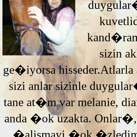
duygular�
kuvetli
kand�ra
sizin 
ge�iyorsa hisseder.Atlarla
sizi anlar sizinle duyg
tane at�m var melanie, di
anda �ok uzakta. Onlar�,
�alismayi �ok �zledi