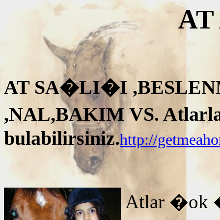
AT
AT SA�LI�I ,BESLEN
,NAL,BAKIM VS. Atlarla i
bulabilirsiniz.
http://getmeah
Atlar �ok 