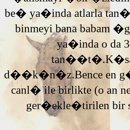
be� ya�inda atlarla tan
binmeyi bana babam �g
ya�inda o da 3
tan��t�.K�saca
d��k�n�z.Bence en g�ze
canl� ile birlikte (o an n
ger�ekle�tirilen bir 