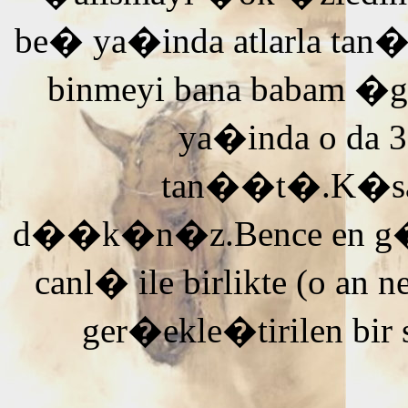
be� ya�inda atlarla tan
binmeyi bana babam �g
ya�inda o da 3
tan��t�.K�saca
d��k�n�z.Bence en g�ze
canl� ile birlikte (o an n
ger�ekle�tirilen bir 