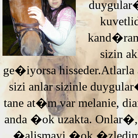
duygular�
kuvetli
kand�ra
sizin 
ge�iyorsa hisseder.Atlarla
sizi anlar sizinle duyg
tane at�m var melanie, di
anda �ok uzakta. Onlar�,
�alismayi �ok �zledi