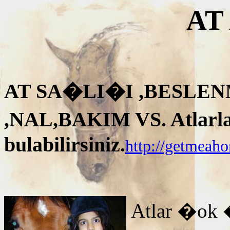
AT
AT SA�LI�I ,BESLEN
,NAL,BAKIM VS. Atlarla i
bulabilirsiniz.
http://getmeah
Atlar �ok 