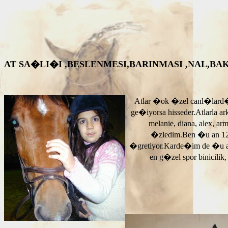
AT SA�LI�I ,BESLENMESI,BARINMASI ,NAL,BAKIM VS. A
Atlar �ok �zel canl�lard�
ge�iyorsa hisseder.Atlarla a
melanie, diana, alex, 
�zledim.Ben �u an 12
�gretiyor.Karde�im de �u 
en g�zel spor binicilik