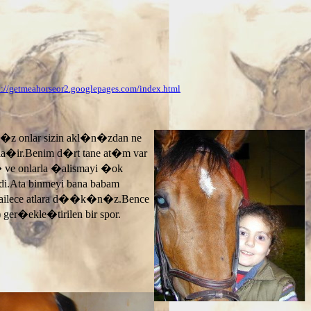
p://getmeahorseor2.googlepages.com/index.html
n�z onlar sizin akl�n�zdan ne
ayla�ir.Benim d�rt tane at�m var
� ve onlarla �alismayi �ok
.Ata binmeyi bana babam
 ailece atlara d��k�n�z.Bence
 ger�ekle�tirilen bir spor.