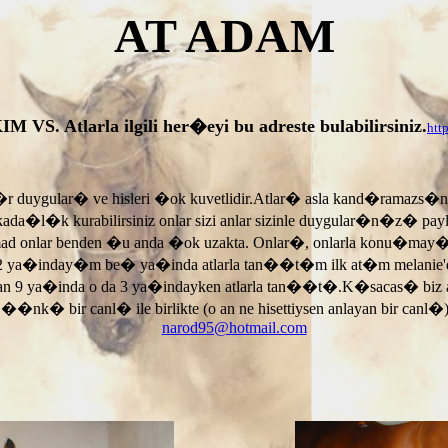
AT ADAM
tlarla ilgili her�eyi bu adreste bulabilirsiniz.
htt
r duygular� ve hisleri �ok kuvetlidir.Atlar� asla kand�ramazs�
rkada�l�k kurabilirsiniz onlar sizi anlar sizinle duygular�n�z� p
armad onlar benden �u anda �ok uzakta. Onlar�, onlarla konu�may
 ya�inday�m be� ya�inda atlarla tan��t�m ilk at�m melanie'di
an 9 ya�inda o da 3 ya�indayken atlarla tan��t�.K�sacas� biz
, ��nk� bir canl� ile birlikte (o an ne hisettiysen anlayan bir canl�)
narod95@hotmail.com