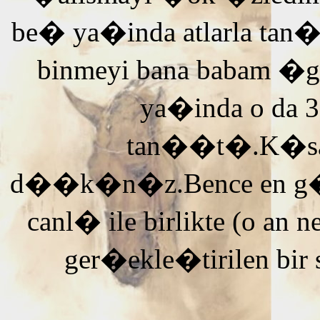
be� ya�inda atlarla tan
binmeyi bana babam �g
ya�inda o da 3
tan��t�.K�saca
d��k�n�z.Bence en g�ze
canl� ile birlikte (o an n
ger�ekle�tirilen bir 