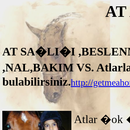
AT
AT SA�LI�I ,BESLEN
,NAL,BAKIM VS. Atlarla i
bulabilirsiniz.
http://getmeah
Atlar �ok 