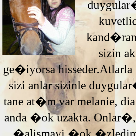
duygular�
kuvetli
kand�ra
sizin 
ge�iyorsa hisseder.Atlarla
sizi anlar sizinle duyg
tane at�m var melanie, di
anda �ok uzakta. Onlar�,
�alismayi �ok �zledi