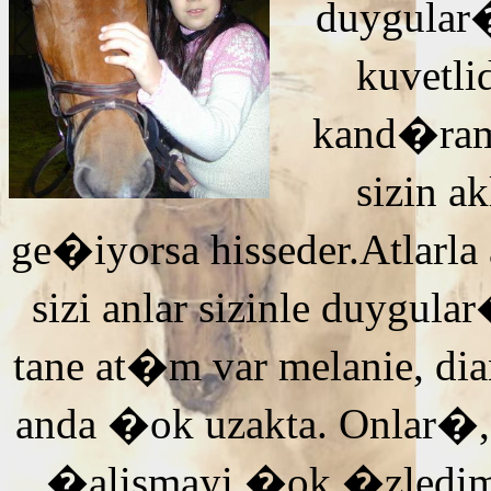
duygular�
kuvetli
kand�ra
sizin 
ge�iyorsa hisseder.Atlarla
sizi anlar sizinle duyg
tane at�m var melanie, di
anda �ok uzakta. Onlar�,
�alismayi �ok �zledi