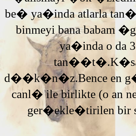
be� ya�inda atlarla tan
binmeyi bana babam �g
ya�inda o da 3
tan��t�.K�saca
d��k�n�z.Bence en g�ze
canl� ile birlikte (o an n
ger�ekle�tirilen bir 