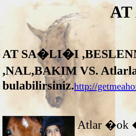
AT
AT SA�LI�I ,BESLEN
,NAL,BAKIM VS. Atlarla i
bulabilirsiniz.
http://getmeah
Atlar �ok 