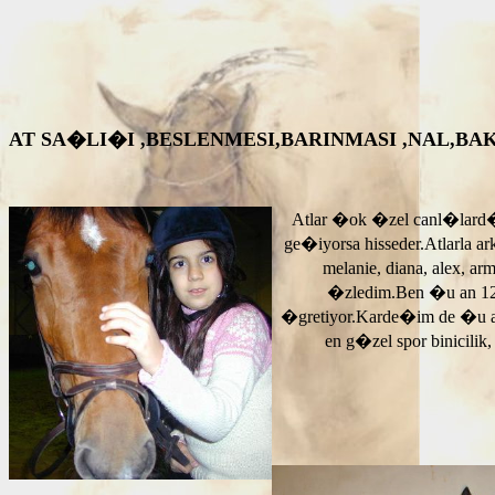
AT SA�LI�I ,BESLENMESI,BARINMASI ,NAL,BAKIM VS. A
Atlar �ok �zel canl�lard�
ge�iyorsa hisseder.Atlarla a
melanie, diana, alex, 
�zledim.Ben �u an 12
�gretiyor.Karde�im de �u 
en g�zel spor binicilik