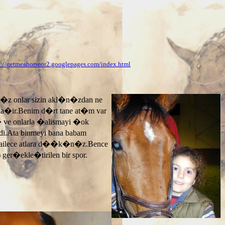
p://getmeahorseor2.googlepages.com/index.html
n�z onlar sizin akl�n�zdan ne
ayla�ir.Benim d�rt tane at�m var
� ve onlarla �alismayi �ok
.Ata binmeyi bana babam
 ailece atlara d��k�n�z.Bence
 ger�ekle�tirilen bir spor.