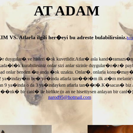
AT ADAM
tlarla ilgili her�eyi bu adreste bulabilirsiniz.
htt
r duygular� ve hisleri �ok kuvetlidir.Atlar� asla kand�ramazs�
rkada�l�k kurabilirsiniz onlar sizi anlar sizinle duygular�n�z� p
armad onlar benden �u anda �ok uzakta. Onlar�, onlarla konu�may
 ya�inday�m be� ya�inda atlarla tan��t�m ilk at�m melanie'di
an 9 ya�inda o da 3 ya�indayken atlarla tan��t�.K�sacas� biz
, ��nk� bir canl� ile birlikte (o an ne hisettiysen anlayan bir canl�)
narod95@hotmail.com