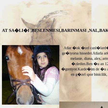
AT SA�LI�I ,BESLENMESI,BARINMASI ,NAL,BAKIM VS. A
Atlar �ok �zel canl�lard�
ge�iyorsa hisseder.Atlarla a
melanie, diana, alex, 
�zledim.Ben �u an 12
�gretiyor.Karde�im de �u 
en g�zel spor binicilik