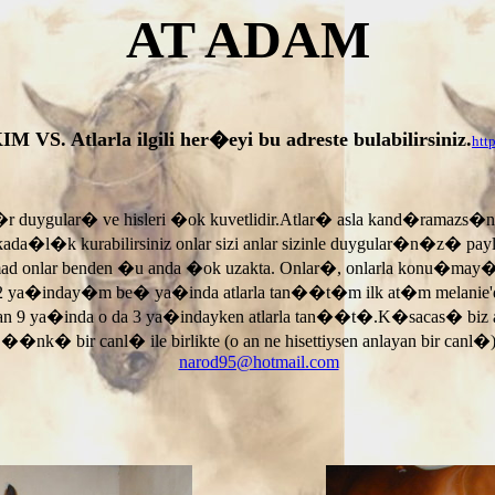
AT ADAM
tlarla ilgili her�eyi bu adreste bulabilirsiniz.
htt
r duygular� ve hisleri �ok kuvetlidir.Atlar� asla kand�ramazs�
rkada�l�k kurabilirsiniz onlar sizi anlar sizinle duygular�n�z� p
armad onlar benden �u anda �ok uzakta. Onlar�, onlarla konu�may
 ya�inday�m be� ya�inda atlarla tan��t�m ilk at�m melanie'di
an 9 ya�inda o da 3 ya�indayken atlarla tan��t�.K�sacas� biz
, ��nk� bir canl� ile birlikte (o an ne hisettiysen anlayan bir canl�)
narod95@hotmail.com