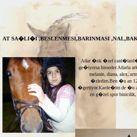
AT SA�LI�I ,BESLENMESI,BARINMASI ,NAL,BAKIM VS. A
Atlar �ok �zel canl�lard�
ge�iyorsa hisseder.Atlarla a
melanie, diana, alex, 
�zledim.Ben �u an 12
�gretiyor.Karde�im de �u 
en g�zel spor binicilik