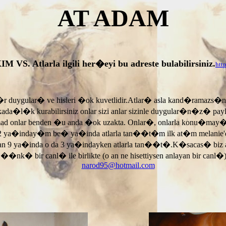
AT ADAM
tlarla ilgili her�eyi bu adreste bulabilirsiniz.
htt
r duygular� ve hisleri �ok kuvetlidir.Atlar� asla kand�ramazs�
rkada�l�k kurabilirsiniz onlar sizi anlar sizinle duygular�n�z� p
armad onlar benden �u anda �ok uzakta. Onlar�, onlarla konu�may
 ya�inday�m be� ya�inda atlarla tan��t�m ilk at�m melanie'di
an 9 ya�inda o da 3 ya�indayken atlarla tan��t�.K�sacas� biz
, ��nk� bir canl� ile birlikte (o an ne hisettiysen anlayan bir canl�)
narod95@hotmail.com