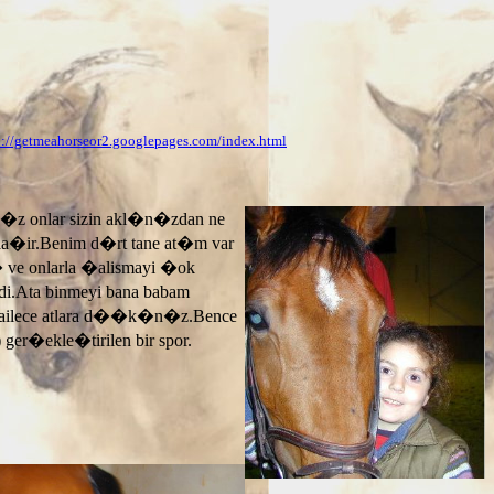
p://getmeahorseor2.googlepages.com/index.html
n�z onlar sizin akl�n�zdan ne
ayla�ir.Benim d�rt tane at�m var
� ve onlarla �alismayi �ok
.Ata binmeyi bana babam
 ailece atlara d��k�n�z.Bence
 ger�ekle�tirilen bir spor.