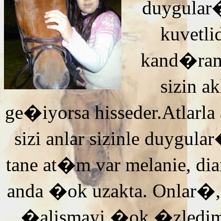
duygular�
kuvetli
kand�ra
sizin 
ge�iyorsa hisseder.Atlarla
sizi anlar sizinle duyg
tane at�m var melanie, di
anda �ok uzakta. Onlar�,
�alismayi �ok �zledi