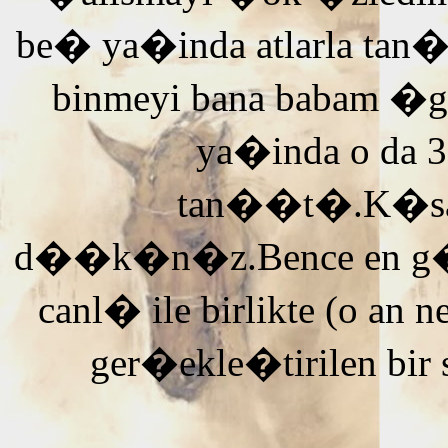
be� ya�inda atlarla tan
binmeyi bana babam �g
ya�inda o da 3
tan��t�.K�saca
d��k�n�z.Bence en g�ze
canl� ile birlikte (o an n
ger�ekle�tirilen bir 