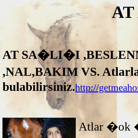
AT
AT SA�LI�I ,BESLEN
,NAL,BAKIM VS. Atlarla i
bulabilirsiniz.
http://getmeah
Atlar �ok 