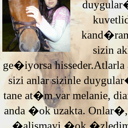
duygular�
kuvetli
kand�ra
sizin 
ge�iyorsa hisseder.Atlarla
sizi anlar sizinle duyg
tane at�m var melanie, di
anda �ok uzakta. Onlar�,
�alismayi �ok �zledi