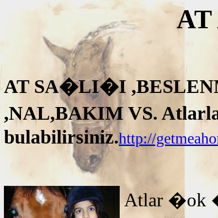
AT
AT SA�LI�I ,BESLEN
,NAL,BAKIM VS. Atlarla i
bulabilirsiniz.
http://getmeah
Atlar �ok 