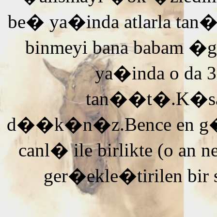
be� ya�inda atlarla tan
binmeyi bana babam �g
ya�inda o da 3
tan��t�.K�saca
d��k�n�z.Bence en g�ze
canl� ile birlikte (o an n
ger�ekle�tirilen bir 