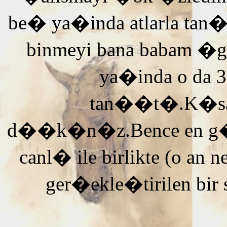
be� ya�inda atlarla tan
binmeyi bana babam �g
ya�inda o da 3
tan��t�.K�saca
d��k�n�z.Bence en g�ze
canl� ile birlikte (o an n
ger�ekle�tirilen bir 