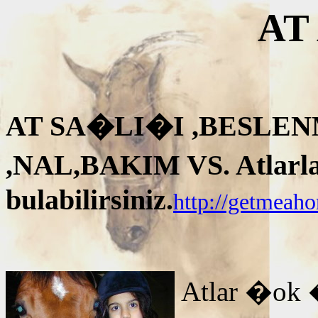
AT
AT SA�LI�I ,BESLEN
,NAL,BAKIM VS. Atlarla i
bulabilirsiniz.
http://getmeah
Atlar �ok 