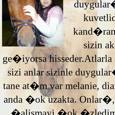
duygular�
kuvetli
kand�ra
sizin 
ge�iyorsa hisseder.Atlarla
sizi anlar sizinle duyg
tane at�m var melanie, di
anda �ok uzakta. Onlar�,
�alismayi �ok �zledi