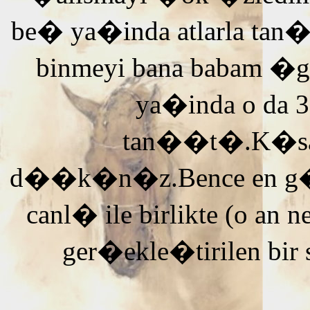
be� ya�inda atlarla tan
binmeyi bana babam �g
ya�inda o da 3
tan��t�.K�saca
d��k�n�z.Bence en g�ze
canl� ile birlikte (o an n
ger�ekle�tirilen bir 