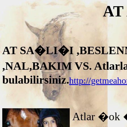
AT
AT SA�LI�I ,BESLEN
,NAL,BAKIM VS. Atlarla i
bulabilirsiniz.
http://getmeah
Atlar �ok 