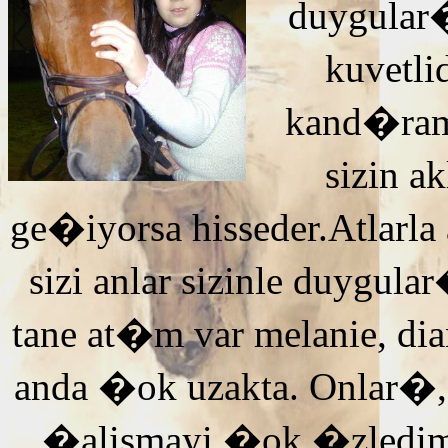
duygular�
kuvetli
kand�ra
sizin 
ge�iyorsa hisseder.Atlarla
sizi anlar sizinle duyg
tane at�m var melanie, di
anda �ok uzakta. Onlar�,
�alismayi �ok �zledi