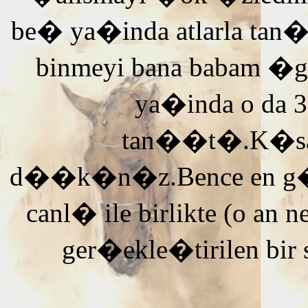
be� ya�inda atlarla tan
binmeyi bana babam �g
ya�inda o da 3
tan��t�.K�saca
d��k�n�z.Bence en g�ze
canl� ile birlikte (o an n
ger�ekle�tirilen bir 