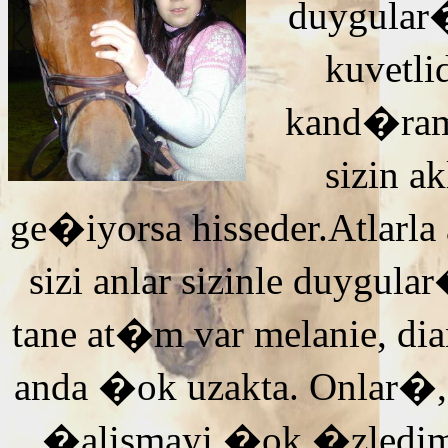
duygular�
kuvetli
kand�ra
sizin 
ge�iyorsa hisseder.Atlarla
sizi anlar sizinle duyg
tane at�m var melanie, di
anda �ok uzakta. Onlar�,
�alismayi �ok �zledi