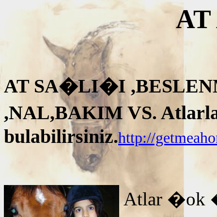
AT
AT SA�LI�I ,BESLEN
,NAL,BAKIM VS. Atlarla i
bulabilirsiniz.
http://getmeah
Atlar �ok 