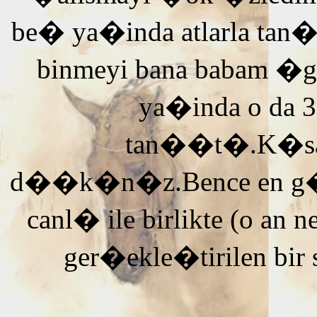
be� ya�inda atlarla tan
binmeyi bana babam �g
ya�inda o da 3
tan��t�.K�saca
d��k�n�z.Bence en g�ze
canl� ile birlikte (o an n
ger�ekle�tirilen bir 