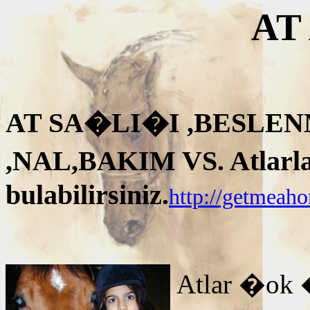
AT
AT SA�LI�I ,BESLEN
,NAL,BAKIM VS. Atlarla i
bulabilirsiniz.
http://getmeah
Atlar �ok 