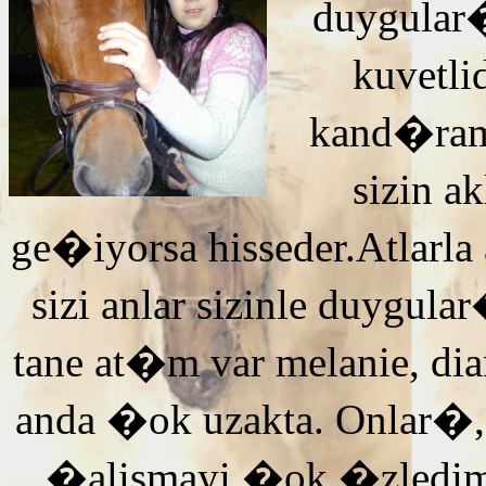
duygular�
kuvetli
kand�ra
sizin 
ge�iyorsa hisseder.Atlarla
sizi anlar sizinle duyg
tane at�m var melanie, di
anda �ok uzakta. Onlar�,
�alismayi �ok �zledi