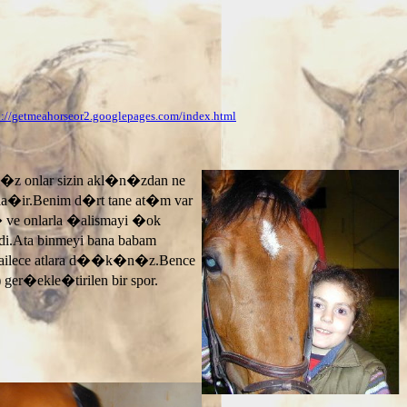
p://getmeahorseor2.googlepages.com/index.html
n�z onlar sizin akl�n�zdan ne
ayla�ir.Benim d�rt tane at�m var
� ve onlarla �alismayi �ok
.Ata binmeyi bana babam
 ailece atlara d��k�n�z.Bence
 ger�ekle�tirilen bir spor.