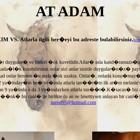
AT ADAM
tlarla ilgili her�eyi bu adreste bulabilirsiniz.
htt
r duygular� ve hisleri �ok kuvetlidir.Atlar� asla kand�ramazs�
rkada�l�k kurabilirsiniz onlar sizi anlar sizinle duygular�n�z� p
armad onlar benden �u anda �ok uzakta. Onlar�, onlarla konu�may
 ya�inday�m be� ya�inda atlarla tan��t�m ilk at�m melanie'di
an 9 ya�inda o da 3 ya�indayken atlarla tan��t�.K�sacas� biz
, ��nk� bir canl� ile birlikte (o an ne hisettiysen anlayan bir canl�)
narod95@hotmail.com