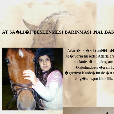
AT SA�LI�I ,BESLENMESI,BARINMASI ,NAL,BAKIM VS. A
Atlar �ok �zel canl�lard�
ge�iyorsa hisseder.Atlarla a
melanie, diana, alex, 
�zledim.Ben �u an 12
�gretiyor.Karde�im de �u 
en g�zel spor binicilik