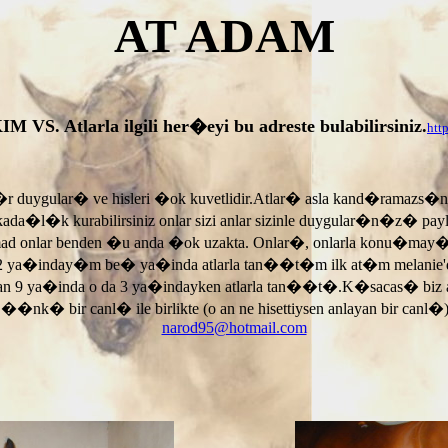
AT ADAM
tlarla ilgili her�eyi bu adreste bulabilirsiniz.
htt
r duygular� ve hisleri �ok kuvetlidir.Atlar� asla kand�ramazs�
rkada�l�k kurabilirsiniz onlar sizi anlar sizinle duygular�n�z� p
armad onlar benden �u anda �ok uzakta. Onlar�, onlarla konu�may
 ya�inday�m be� ya�inda atlarla tan��t�m ilk at�m melanie'di
an 9 ya�inda o da 3 ya�indayken atlarla tan��t�.K�sacas� biz
, ��nk� bir canl� ile birlikte (o an ne hisettiysen anlayan bir canl�)
narod95@hotmail.com