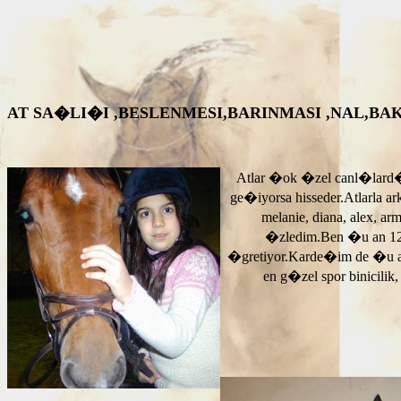
AT SA�LI�I ,BESLENMESI,BARINMASI ,NAL,BAKIM VS. A
Atlar �ok �zel canl�lard�
ge�iyorsa hisseder.Atlarla a
melanie, diana, alex, 
�zledim.Ben �u an 12
�gretiyor.Karde�im de �u 
en g�zel spor binicilik