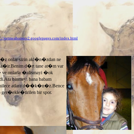
p://getmeahorseor2.googlepages.com/index.html
n�z onlar sizin akl�n�zdan ne
ayla�ir.Benim d�rt tane at�m var
� ve onlarla �alismayi �ok
.Ata binmeyi bana babam
 ailece atlara d��k�n�z.Bence
 ger�ekle�tirilen bir spor.