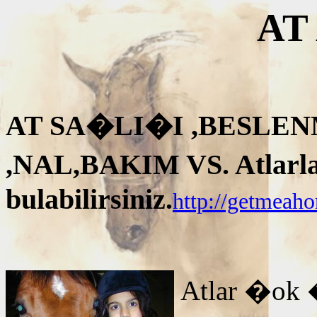
AT
AT SA�LI�I ,BESLEN
,NAL,BAKIM VS. Atlarla i
bulabilirsiniz.
http://getmeah
Atlar �ok 