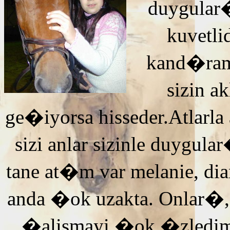
duygular�
kuvetli
kand�ra
sizin 
ge�iyorsa hisseder.Atlarla
sizi anlar sizinle duyg
tane at�m var melanie, di
anda �ok uzakta. Onlar�,
�alismayi �ok �zledi