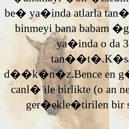
be� ya�inda atlarla tan
binmeyi bana babam �g
ya�inda o da 3
tan��t�.K�saca
d��k�n�z.Bence en g�ze
canl� ile birlikte (o an n
ger�ekle�tirilen bir 