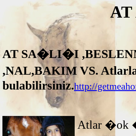
AT
AT SA�LI�I ,BESLEN
,NAL,BAKIM VS. Atlarla i
bulabilirsiniz.
http://getmeah
Atlar �ok 