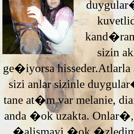
duygular�
kuvetli
kand�ra
sizin 
ge�iyorsa hisseder.Atlarla
sizi anlar sizinle duyg
tane at�m var melanie, di
anda �ok uzakta. Onlar�,
�alismayi �ok �zledi