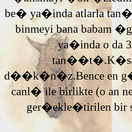
be� ya�inda atlarla tan
binmeyi bana babam �g
ya�inda o da 3
tan��t�.K�saca
d��k�n�z.Bence en g�ze
canl� ile birlikte (o an n
ger�ekle�tirilen bir 