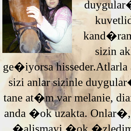
duygular�
kuvetli
kand�ra
sizin 
ge�iyorsa hisseder.Atlarla
sizi anlar sizinle duyg
tane at�m var melanie, di
anda �ok uzakta. Onlar�,
�alismayi �ok �zledi