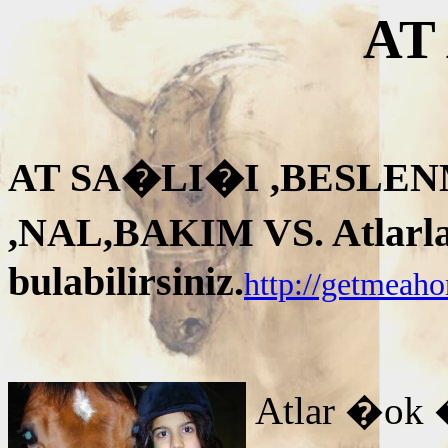
AT
AT SA�LI�I ,BESLEN
,NAL,BAKIM VS. Atlarla i
bulabilirsiniz.
http://getmeah
Atlar �ok 