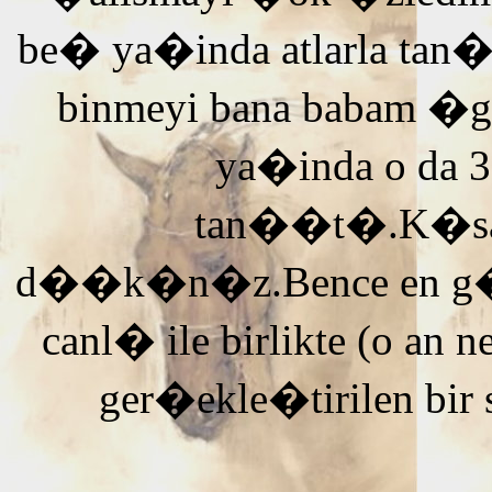
be� ya�inda atlarla tan
binmeyi bana babam �g
ya�inda o da 3
tan��t�.K�saca
d��k�n�z.Bence en g�ze
canl� ile birlikte (o an n
ger�ekle�tirilen bir 