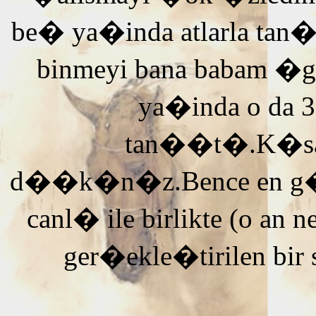
be� ya�inda atlarla tan
binmeyi bana babam �g
ya�inda o da 3
tan��t�.K�saca
d��k�n�z.Bence en g�ze
canl� ile birlikte (o an n
ger�ekle�tirilen bir 