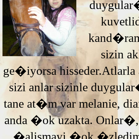
duygular�
kuvetli
kand�ra
sizin 
ge�iyorsa hisseder.Atlarla
sizi anlar sizinle duyg
tane at�m var melanie, di
anda �ok uzakta. Onlar�,
�alismayi �ok �zledi