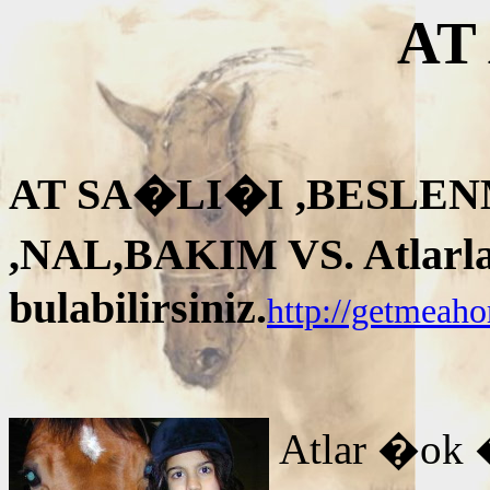
AT
AT SA�LI�I ,BESLEN
,NAL,BAKIM VS. Atlarla i
bulabilirsiniz.
http://getmeah
Atlar �ok 